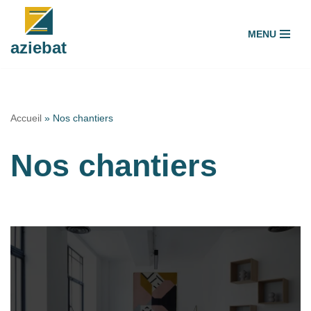
MENU
Aller
aziebat
au
contenu
Accueil
»
Nos chantiers
Nos chantiers